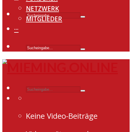
NETZWERK
MITGLIEDER
···
Keine Video-Beiträge