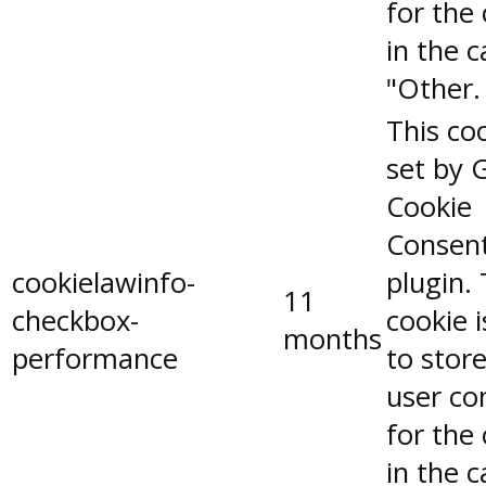
for the
in the 
"Other.
This coo
set by 
Cookie
Consen
cookielawinfo-
plugin.
11
checkbox-
cookie 
months
performance
to stor
user co
for the
in the 