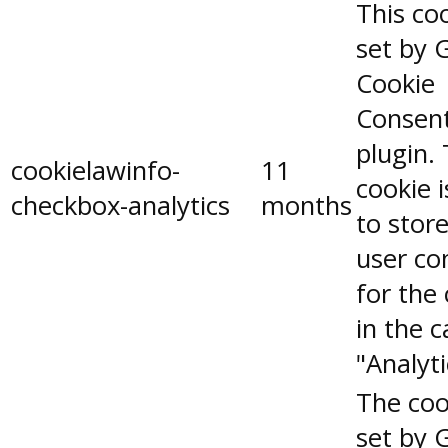
This coo
set by 
Cookie
Consen
plugin.
cookielawinfo-
11
cookie 
checkbox-analytics
months
to stor
user co
for the
in the 
"Analyti
The coo
set by 