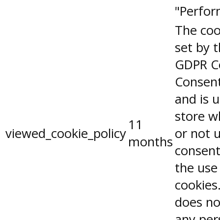
"Perfor
The coo
set by 
GDPR C
Consent
and is 
store w
11
viewed_cookie_policy
or not 
months
consent
the use
cookies.
does no
any per