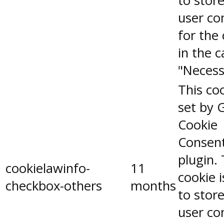
to stor
user co
for the
in the 
"Necess
This coo
set by 
Cookie
Consen
plugin.
cookielawinfo-
11
cookie 
checkbox-others
months
to stor
user co