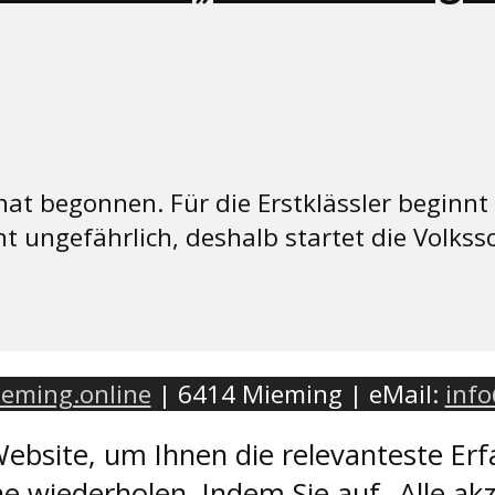
hat begonnen. Für die Erstklässler beginnt
ht ungefährlich, deshalb startet die Volks
eming.online
| 6414 Mieming | eMail:
inf
ebsite, um Ihnen die relevanteste Erf
e wiederholen. Indem Sie auf „Alle akz