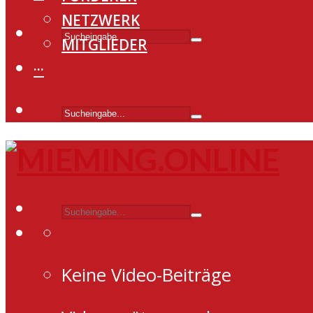
NETZWERK
MITGLIEDER
···
Keine Video-Beiträge