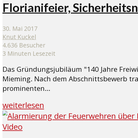
Florianifeier, Sicherheit
30. Mai 2017
Knut Kuckel
4.636 Besucher
3 Minuten Lesezeit
Das Gründungsjubiläum "140 Jahre Freiwill
Mieming. Nach dem Abschnittsbewerb tra
prominenten...
weiterlesen
Video