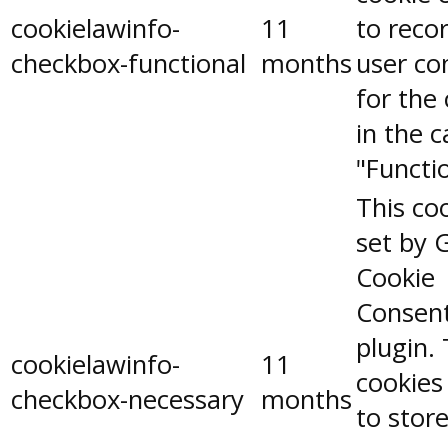
cookielawinfo-
11
to reco
checkbox-functional
months
user co
for the
in the 
"Functio
This coo
set by 
Cookie
Consen
plugin.
cookielawinfo-
11
cookies
checkbox-necessary
months
to stor