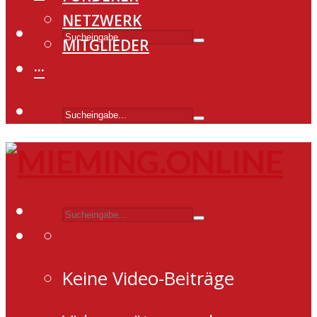
NETZWERK
MITGLIEDER
···
Keine Video-Beiträge