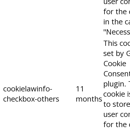
user co
for the
in the 
"Necess
This coo
set by 
Cookie
Consen
plugin.
cookielawinfo-
11
cookie 
checkbox-others
months
to stor
user co
for the