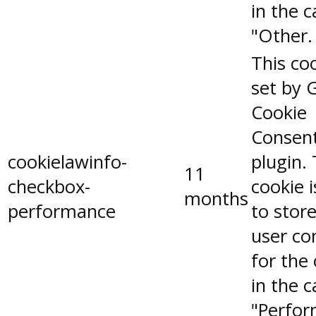
in the 
"Other.
This coo
set by 
Cookie
Consen
cookielawinfo-
plugin.
11
checkbox-
cookie 
months
performance
to stor
user co
for the
in the 
"Perfor