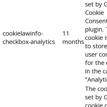
set by 
Cookie
Consen
plugin.
cookielawinfo-
11
cookie 
checkbox-analytics
months
to stor
user co
for the
in the 
"Analyti
The coo
set by 
cookie 