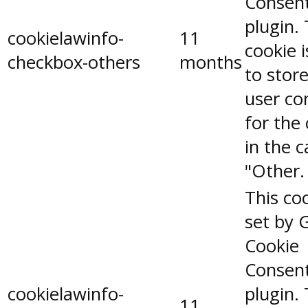
Consen
plugin.
cookielawinfo-
11
cookie 
checkbox-others
months
to stor
user co
for the
in the 
"Other.
This coo
set by 
Cookie
Consen
cookielawinfo-
plugin.
11