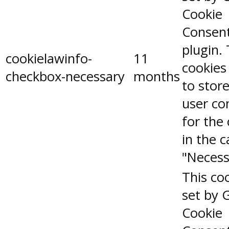
Cookie
Consen
plugin.
cookielawinfo-
11
cookies
checkbox-necessary
months
to stor
user co
for the
in the 
"Necess
This coo
set by 
Cookie