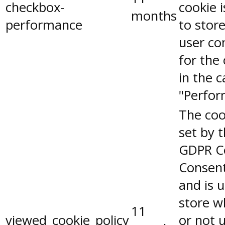
checkbox-
cookie 
months
performance
to stor
user co
for the
in the 
"Perfor
The coo
set by 
GDPR C
Consent
and is 
store w
11
viewed_cookie_policy
or not 