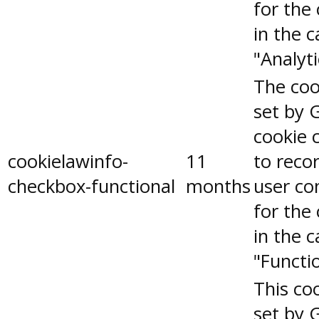
for the
in the 
"Analyti
The coo
set by 
cookie 
cookielawinfo-
11
to reco
checkbox-functional
months
user co
for the
in the 
"Functio
This coo
set by 