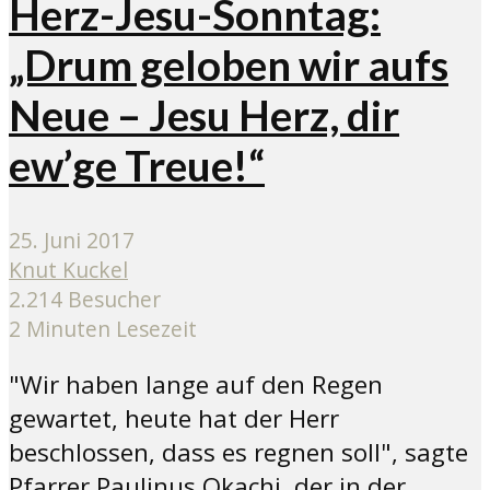
Herz-Jesu-Sonntag:
„Drum geloben wir aufs
Neue – Jesu Herz, dir
ew’ge Treue!“
25. Juni 2017
Knut Kuckel
2.214 Besucher
2 Minuten Lesezeit
"Wir haben lange auf den Regen
gewartet, heute hat der Herr
beschlossen, dass es regnen soll", sagte
Pfarrer Paulinus Okachi, der in der