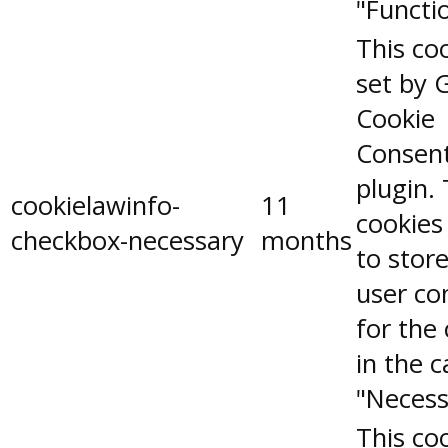
"Functio
This coo
set by 
Cookie
Consen
plugin.
cookielawinfo-
11
cookies
checkbox-necessary
months
to stor
user co
for the
in the 
"Necess
This coo