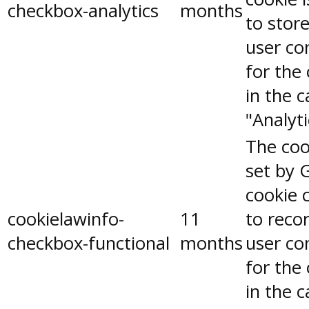
checkbox-analytics
months
to stor
user co
for the
in the 
"Analyti
The coo
set by 
cookie 
cookielawinfo-
11
to reco
checkbox-functional
months
user co
for the
in the 