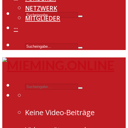
NETZWERK
MITGLIEDER
···
Keine Video-Beiträge