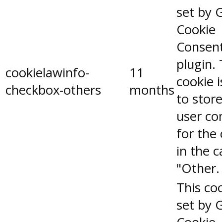
set by 
Cookie
Consen
plugin.
cookielawinfo-
11
cookie 
checkbox-others
months
to stor
user co
for the
in the 
"Other.
This coo
set by 