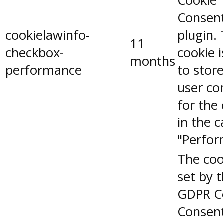
Cookie
Consen
cookielawinfo-
plugin.
11
checkbox-
cookie 
months
performance
to stor
user co
for the
in the 
"Perfor
The coo
set by 
GDPR C
Consent