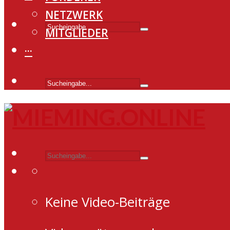
NETZWERK
MITGLIEDER
···
Keine Video-Beiträge