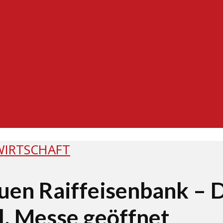
WIRTSCHAFT
uen Raiffeisenbank – 
l. Messe geöffnet