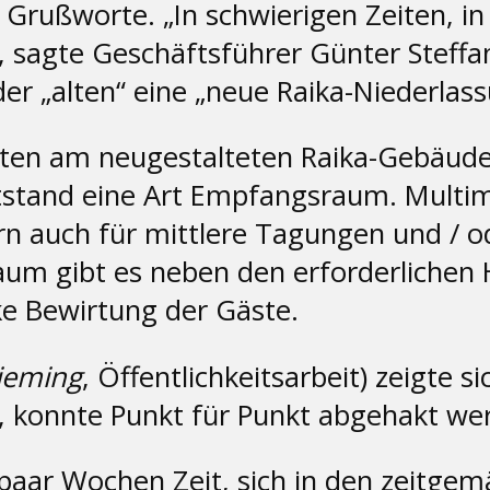
Grußworte. „In schwierigen Zeiten, in
”, sagte Geschäftsführer Günter Steff
r „alten“ eine „neue Raika-Niederlas
beiten am neugestalteten Raika-Gebäud
tstand eine Art Empfangsraum. Multim
rn auch für mittlere Tagungen und / 
um gibt es neben den erforderlichen
ke Bewirtung der Gäste.
ieming
, Öffentlichkeitsarbeit) zeigte 
r, konnte Punkt für Punkt abgehakt we
paar Wochen Zeit, sich in den zeitge