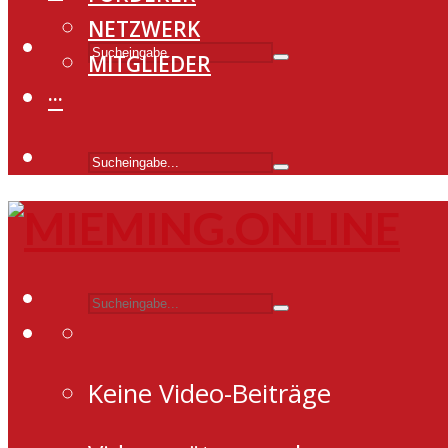
NETZWERK
MITGLIEDER
···
Keine Video-Beiträge