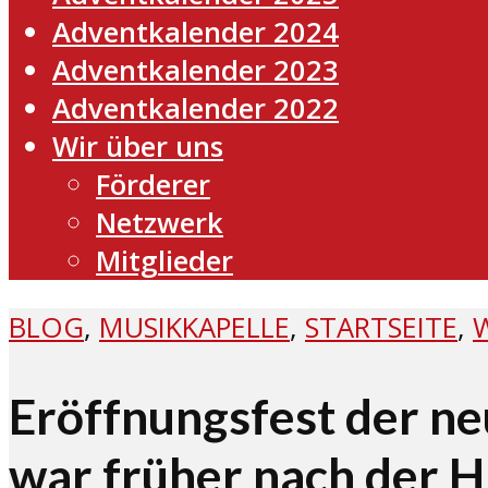
Adventkalender 2024
Adventkalender 2023
Adventkalender 2022
Wir über uns
Förderer
Netzwerk
Mitglieder
BLOG
,
MUSIKKAPELLE
,
STARTSEITE
,
Eröffnungsfest der ne
war früher nach der H