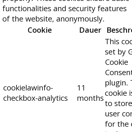
functionalities and security features
of the website, anonymously.
Cookie
Dauer
Beschr
This coo
set by 
Cookie
Consen
plugin.
cookielawinfo-
11
cookie 
checkbox-analytics
months
to stor
user co
for the