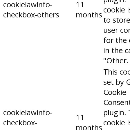
cookielawinfo-
11
cookie 
checkbox-others
months
to stor
user co
for the
in the 
"Other.
This coo
set by 
Cookie
Consen
cookielawinfo-
plugin.
11
checkbox-
cookie 
months