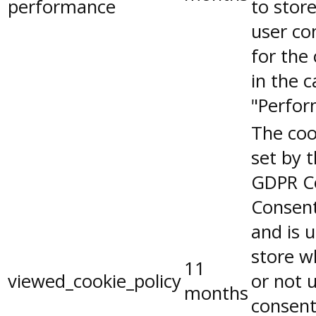
performance
to stor
user co
for the
in the 
"Perfor
The coo
set by 
GDPR C
Consent
and is 
store w
11
viewed_cookie_policy
or not 
months
consent