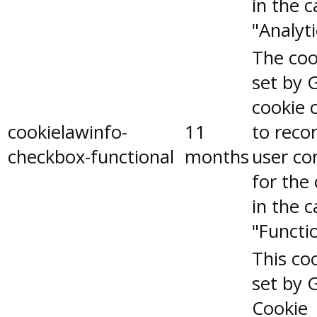
in the 
"Analyti
The coo
set by 
cookie 
cookielawinfo-
11
to reco
checkbox-functional
months
user co
for the
in the 
"Functio
This coo
set by 
Cookie