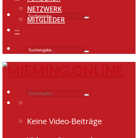
NETZWERK
MITGLIEDER
···
Keine Video-Beiträge