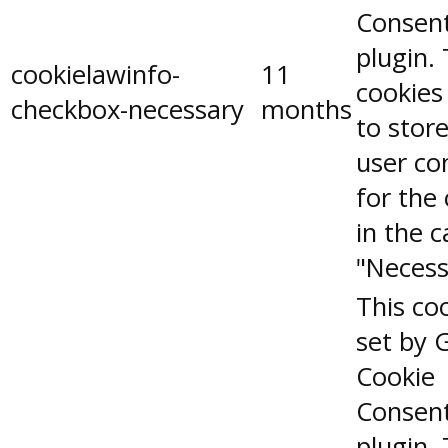
Consen
plugin.
cookielawinfo-
11
cookies
checkbox-necessary
months
to stor
user co
for the
in the 
"Necess
This coo
set by 
Cookie
Consen
plugin.