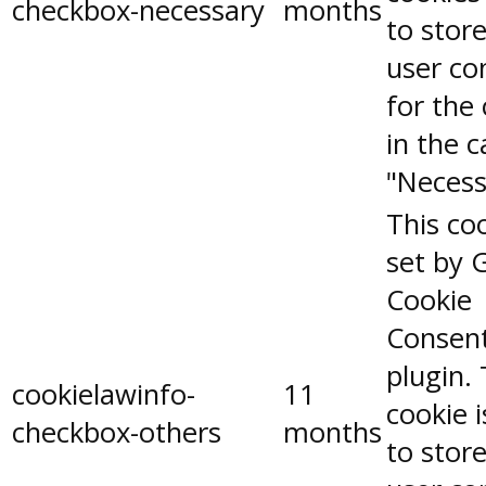
checkbox-necessary
months
to stor
user co
for the
in the 
"Necess
This coo
set by 
Cookie
Consen
plugin.
cookielawinfo-
11
cookie 
checkbox-others
months
to stor