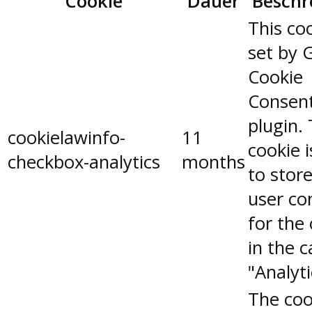
Cookie
Dauer
Beschr
This coo
set by 
Cookie
Consen
plugin.
cookielawinfo-
11
cookie 
checkbox-analytics
months
to stor
user co
for the
in the 
"Analyti
The coo