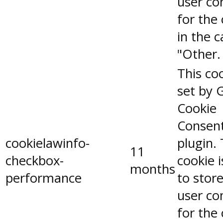
user co
for the
in the 
"Other.
This coo
set by 
Cookie
Consen
cookielawinfo-
plugin.
11
checkbox-
cookie 
months
performance
to stor
user co
for the