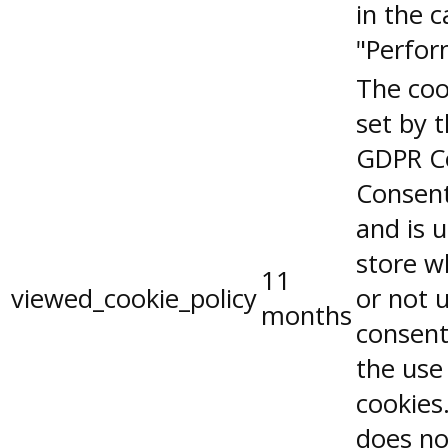
in the 
"Perfor
The coo
set by 
GDPR C
Consent
and is 
store w
11
viewed_cookie_policy
or not 
months
consent
the use
cookies.
does no