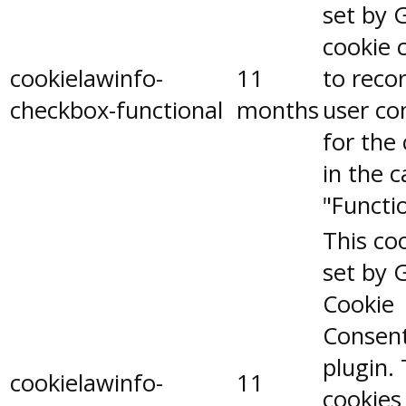
set by 
cookie 
cookielawinfo-
11
to reco
checkbox-functional
months
user co
for the
in the 
"Functio
This coo
set by 
Cookie
Consen
plugin.
cookielawinfo-
11
cookies