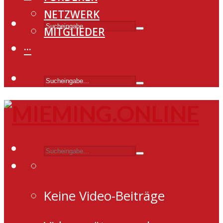
NETZWERK
MITGLIEDER
···
Keine Video-Beiträge