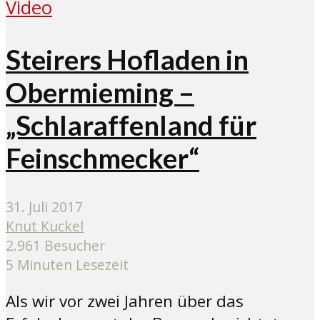
Video
Steirers Hofladen in
Obermieming –
„Schlaraffenland für
Feinschmecker“
31. Juli 2017
Knut Kuckel
2.961 Besucher
5 Minuten Lesezeit
Als wir vor zwei Jahren über das