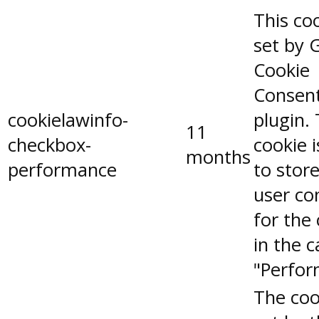
This coo
set by 
Cookie
Consen
cookielawinfo-
plugin.
11
checkbox-
cookie 
months
performance
to stor
user co
for the
in the 
"Perfor
The coo