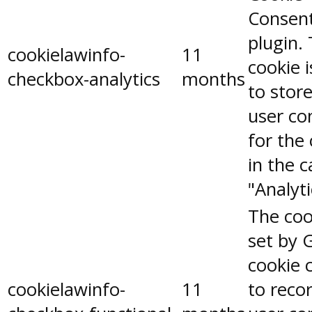
Consen
plugin.
cookielawinfo-
11
cookie 
checkbox-analytics
months
to stor
user co
for the
in the 
"Analyti
The coo
set by 
cookie 
cookielawinfo-
11
to reco