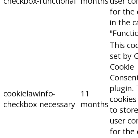
checkbox-functional
months
user co
for the
in the 
"Functio
This coo
set by 
Cookie
Consen
plugin.
cookielawinfo-
11
cookies
checkbox-necessary
months
to stor
user co
for the