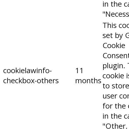
in the 
"Necess
This coo
set by 
Cookie
Consen
plugin.
cookielawinfo-
11
cookie 
checkbox-others
months
to stor
user co
for the
in the 
"Other.