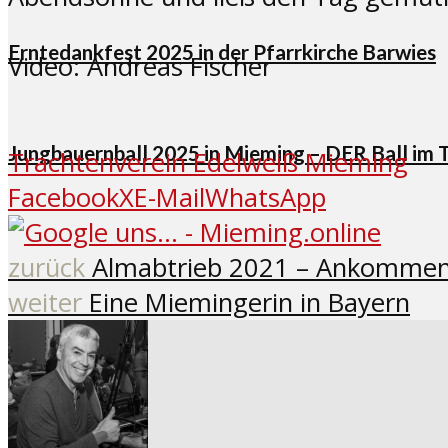
Erntedankfest 2025 in der Pfarrkirche Barwies
Video: Andreas Fischer
Jungbauernball 2025 in Mieming – DER Ball im 
Trachtenverein Edelweiß Mieming
Facebook
X
E-Mail
WhatsApp
zurück
Almabtrieb 2021 – Ankomme
weiter
Eine Miemingerin in Bayern