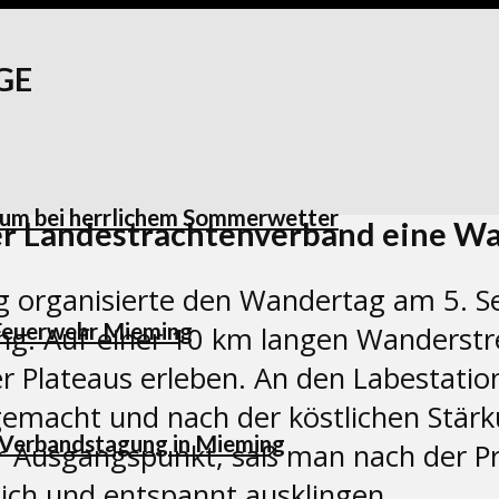
GE
htum bei herrlichem Sommerwetter
oler Landestrachtenverband eine W
 organisierte den Wandertag am 5. S
 Feuerwehr Mieming
ng. Auf einer 10 km langen Wanderstr
r Plateaus erleben. An den Labestati
 gemacht und nach der köstlichen Stär
 Verbandstagung in Mieming
r Ausgangspunkt, saß man nach der Pre
ch und entspannt ausklingen.