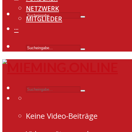
NETZWERK
MITGLIEDER
···
Keine Video-Beiträge