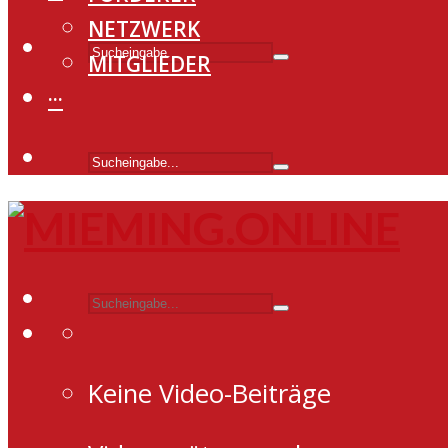
NETZWERK
MITGLIEDER
···
Keine Video-Beiträge