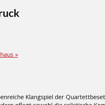
ruck
rhaus
»
benreiche Klangspiel der Quartettbes