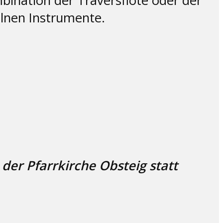
mbination der Traversflöte oder der
elnen Instrumente.
der Pfarrkirche Obsteig statt