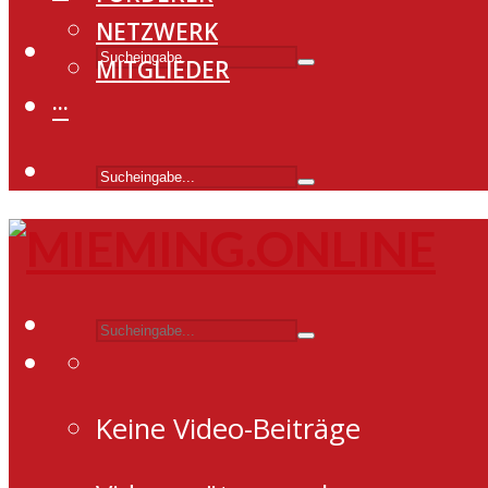
NETZWERK
MITGLIEDER
···
Keine Video-Beiträge