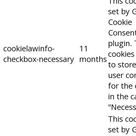
This coo
set by 
Cookie
Consen
plugin.
cookielawinfo-
11
cookies
checkbox-necessary
months
to stor
user co
for the
in the 
"Necess
This coo
set by 