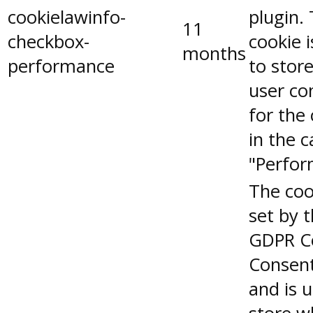
cookielawinfo-
plugin.
11
checkbox-
cookie 
months
performance
to stor
user co
for the
in the 
"Perfor
The coo
set by 
GDPR C
Consent
and is 