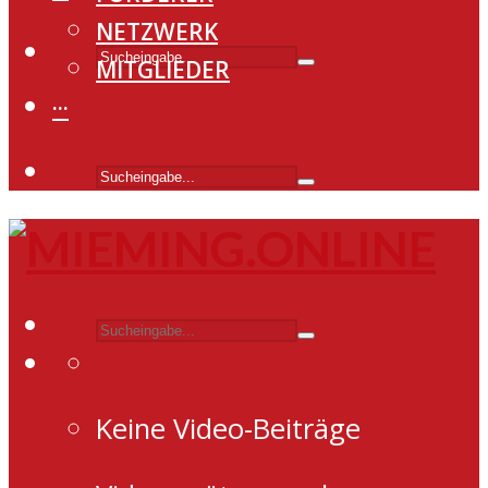
NETZWERK
MITGLIEDER
···
Keine Video-Beiträge