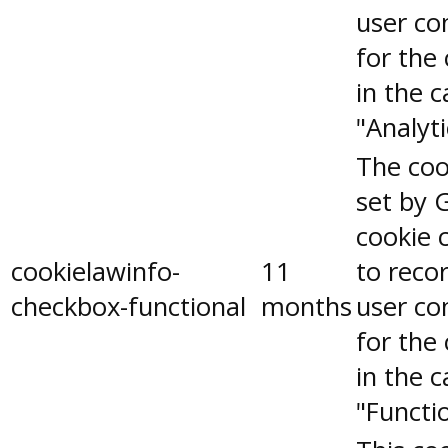
user co
for the
in the 
"Analyti
The coo
set by 
cookie 
cookielawinfo-
11
to reco
checkbox-functional
months
user co
for the
in the 
"Functio