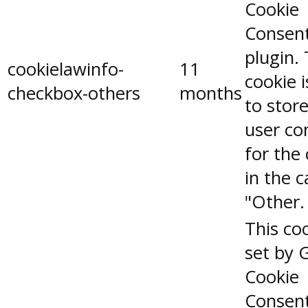
Cookie
Consen
plugin.
cookielawinfo-
11
cookie 
checkbox-others
months
to stor
user co
for the
in the 
"Other.
This coo
set by 
Cookie
Consen