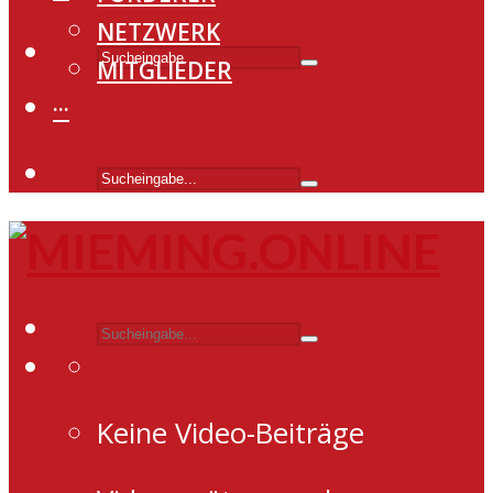
NETZWERK
MITGLIEDER
···
Keine Video-Beiträge