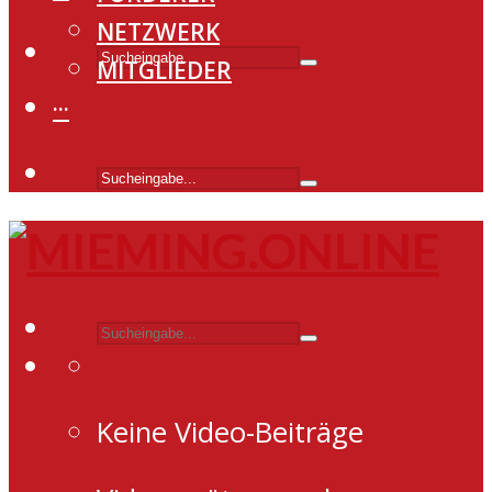
NETZWERK
MITGLIEDER
···
Keine Video-Beiträge