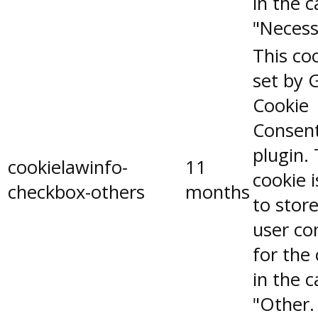
in the 
"Necess
This coo
set by 
Cookie
Consen
plugin.
cookielawinfo-
11
cookie 
checkbox-others
months
to stor
user co
for the
in the 
"Other.