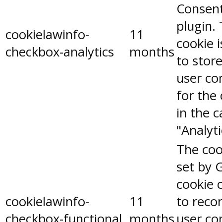
Consen
plugin.
cookielawinfo-
11
cookie 
checkbox-analytics
months
to stor
user co
for the
in the 
"Analyti
The coo
set by 
cookie 
cookielawinfo-
11
to reco
checkbox-functional
months
user co