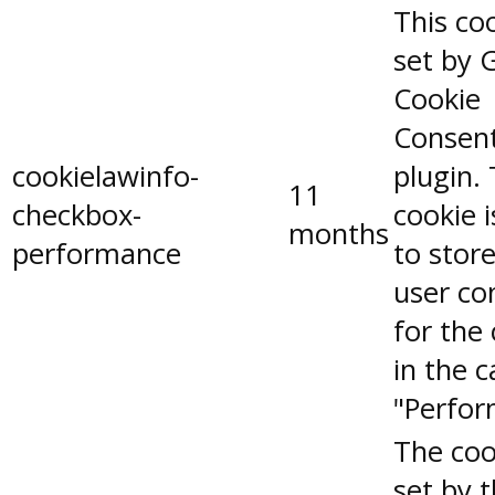
This coo
set by 
Cookie
Consen
cookielawinfo-
plugin.
11
checkbox-
cookie 
months
performance
to stor
user co
for the
in the 
"Perfor
The coo
set by 