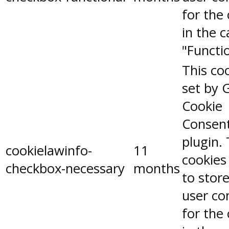
for the
in the 
"Functio
This coo
set by 
Cookie
Consen
plugin.
cookielawinfo-
11
cookies
checkbox-necessary
months
to stor
user co
for the