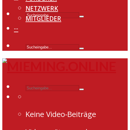
NETZWERK
MITGLIEDER
···
Keine Video-Beiträge