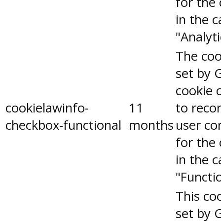
for the
in the 
"Analyti
The coo
set by 
cookie 
cookielawinfo-
11
to reco
checkbox-functional
months
user co
for the
in the 
"Functio
This coo
set by 