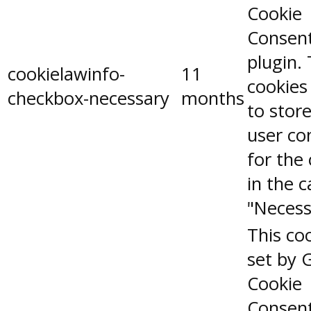
Cookie
Consen
plugin.
cookielawinfo-
11
cookies
checkbox-necessary
months
to stor
user co
for the
in the 
"Necess
This coo
set by 
Cookie
Consen