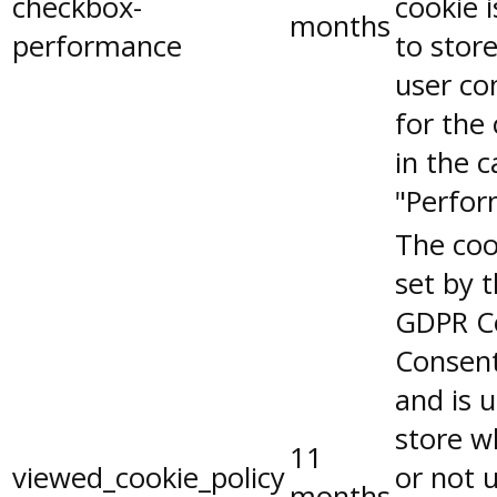
checkbox-
cookie 
months
performance
to stor
user co
for the
in the 
"Perfor
The coo
set by 
GDPR C
Consent
and is 
store w
11
viewed_cookie_policy
or not 
months