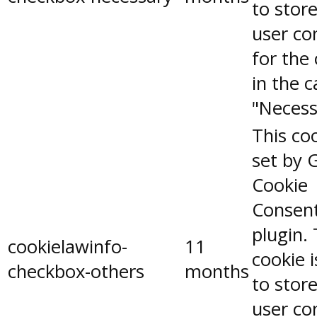
to stor
user co
for the
in the 
"Necess
This coo
set by 
Cookie
Consen
plugin.
cookielawinfo-
11
cookie 
checkbox-others
months
to stor
user co