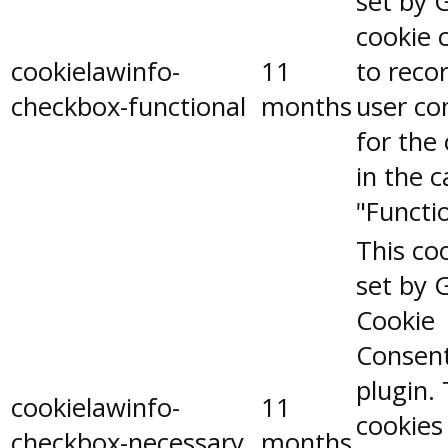
set by 
cookie 
cookielawinfo-
11
to reco
checkbox-functional
months
user co
for the
in the 
"Functio
This coo
set by 
Cookie
Consen
plugin.
cookielawinfo-
11
cookies
checkbox-necessary
months