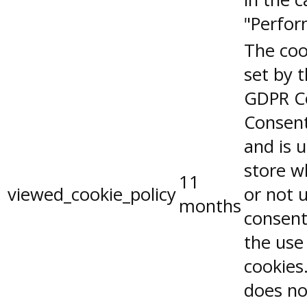
"Perfor
The coo
set by 
GDPR C
Consent
and is 
store w
11
viewed_cookie_policy
or not 
months
consent
the use
cookies.
does no