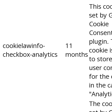
This coo
set by 
Cookie
Consen
plugin.
cookielawinfo-
11
cookie 
checkbox-analytics
months
to stor
user co
for the
in the 
"Analyti
The coo