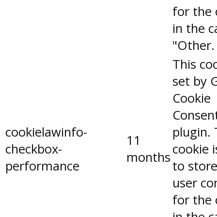
for the
in the 
"Other.
This coo
set by 
Cookie
Consen
cookielawinfo-
plugin.
11
checkbox-
cookie 
months
performance
to stor
user co
for the
in the 