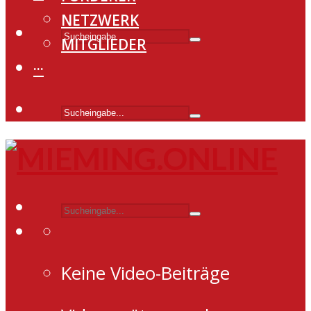
NETZWERK
MITGLIEDER
···
Keine Video-Beiträge