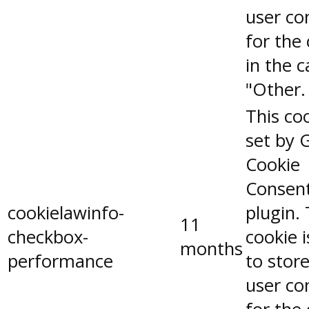
user co
for the
in the 
"Other.
This coo
set by 
Cookie
Consen
cookielawinfo-
plugin.
11
checkbox-
cookie 
months
performance
to stor
user co