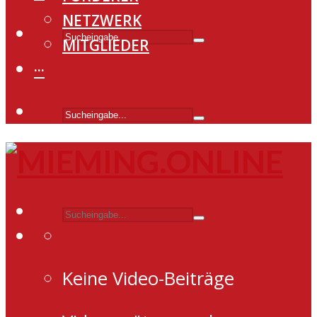
NETZWERK
MITGLIEDER
···
Keine Video-Beiträge