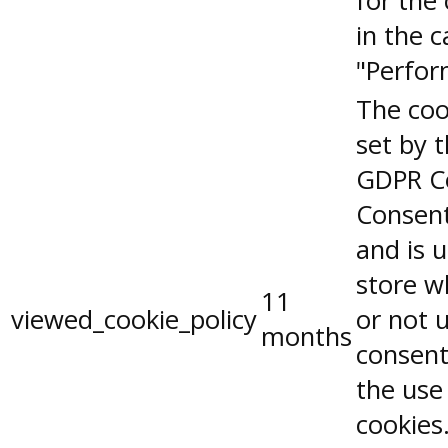
for the
in the 
"Perfor
The coo
set by 
GDPR C
Consent
and is 
store w
11
viewed_cookie_policy
or not 
months
consent
the use
cookies.