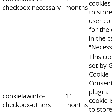
cookies
checkbox-necessary
months
to stor
user co
for the
in the 
"Necess
This coo
set by 
Cookie
Consen
plugin.
cookielawinfo-
11
cookie 
checkbox-others
months
to stor