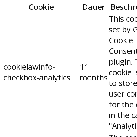
Cookie
Dauer
Beschr
This coo
set by 
Cookie
Consen
plugin.
cookielawinfo-
11
cookie 
checkbox-analytics
months
to stor
user co
for the
in the 
"Analyti