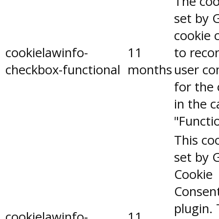
The coo
set by 
cookie 
cookielawinfo-
11
to reco
checkbox-functional
months
user co
for the
in the 
"Functio
This coo
set by 
Cookie
Consen
plugin.
cookielawinfo-
11