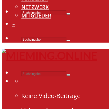
NETZWERK
MITGLIEDER
···
Keine Video-Beiträge