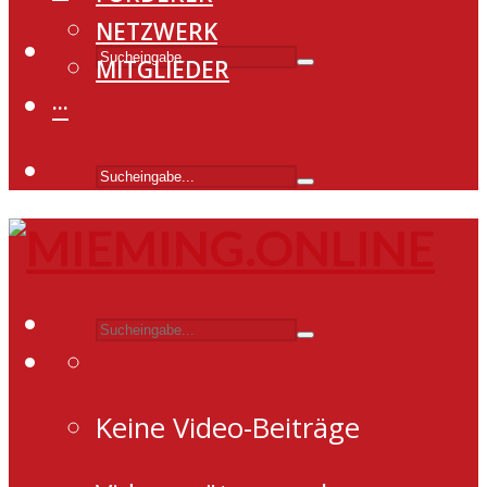
NETZWERK
MITGLIEDER
···
Keine Video-Beiträge