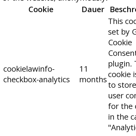
Cookie
Dauer
Beschr
This coo
set by 
Cookie
Consen
plugin.
cookielawinfo-
11
cookie 
checkbox-analytics
months
to stor
user co
for the
in the 
"Analyti