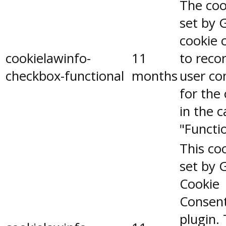
The coo
set by 
cookie 
cookielawinfo-
11
to reco
checkbox-functional
months
user co
for the
in the 
"Functio
This coo
set by 
Cookie
Consen
plugin.