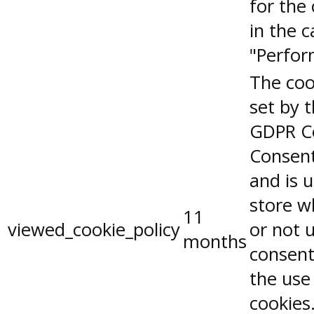
for the
in the 
"Perfor
The coo
set by 
GDPR C
Consent
and is 
store w
11
viewed_cookie_policy
or not 
months
consent
the use
cookies.