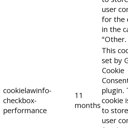
user co
for the
in the 
"Other.
This coo
set by 
Cookie
Consen
cookielawinfo-
plugin.
11
checkbox-
cookie 
months
performance
to stor
user co