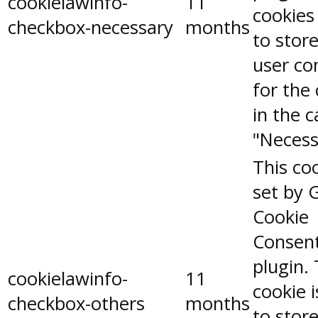
cookielawinfo-
11
cookies
checkbox-necessary
months
to stor
user co
for the
in the 
"Necess
This coo
set by 
Cookie
Consen
plugin.
cookielawinfo-
11
cookie 
checkbox-others
months
to stor