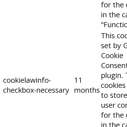
for the
in the 
"Functio
This coo
set by 
Cookie
Consen
plugin.
cookielawinfo-
11
cookies
checkbox-necessary
months
to stor
user co
for the
in the 