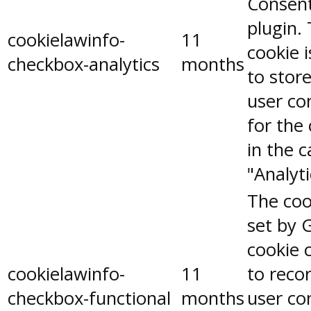
Consen
plugin.
cookielawinfo-
11
cookie 
checkbox-analytics
months
to stor
user co
for the
in the 
"Analyti
The coo
set by 
cookie 
cookielawinfo-
11
to reco
checkbox-functional
months
user co