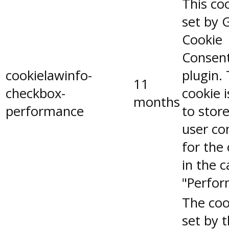
This coo
set by 
Cookie
Consen
cookielawinfo-
plugin.
11
checkbox-
cookie 
months
performance
to stor
user co
for the
in the 
"Perfor
The coo
set by 