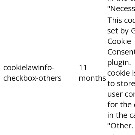
"Necess
This coo
set by 
Cookie
Consen
plugin.
cookielawinfo-
11
cookie 
checkbox-others
months
to stor
user co
for the
in the 
"Other.