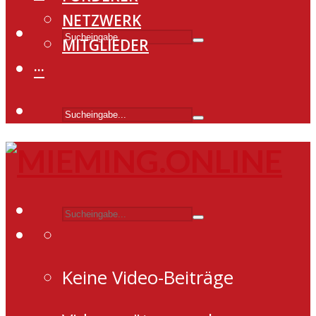
NETZWERK
MITGLIEDER
···
Keine Video-Beiträge