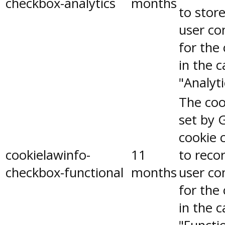
checkbox-analytics
months
to stor
user co
for the
in the 
"Analyti
The coo
set by 
cookie 
cookielawinfo-
11
to reco
checkbox-functional
months
user co
for the
in the 