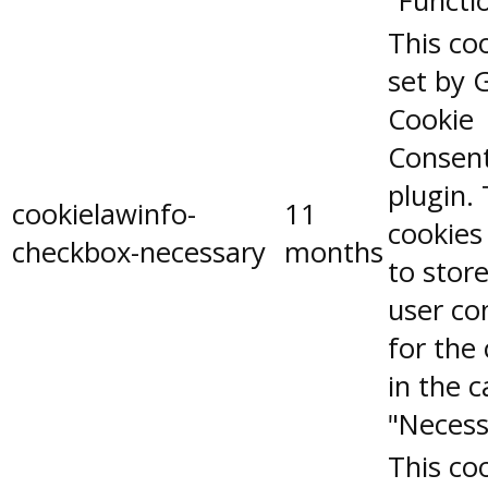
"Functio
This coo
set by 
Cookie
Consen
plugin.
cookielawinfo-
11
cookies
checkbox-necessary
months
to stor
user co
for the
in the 
"Necess
This coo