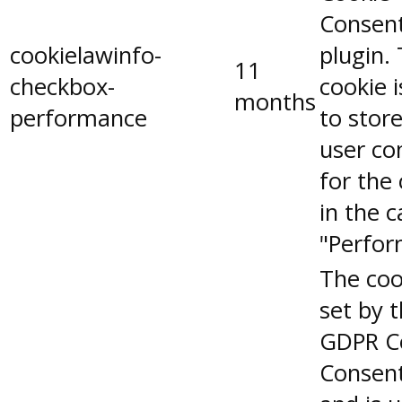
Consen
cookielawinfo-
plugin.
11
checkbox-
cookie 
months
performance
to stor
user co
for the
in the 
"Perfor
The coo
set by 
GDPR C
Consent