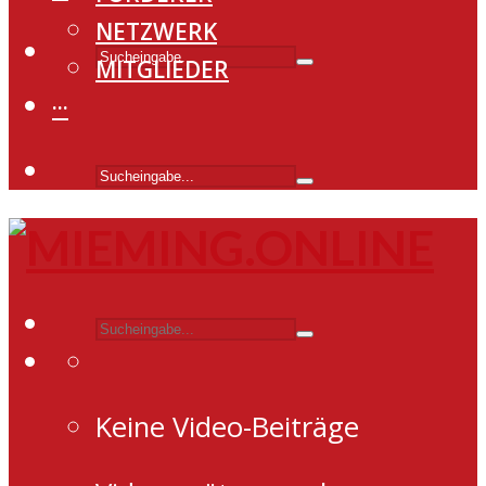
NETZWERK
MITGLIEDER
···
Keine Video-Beiträge