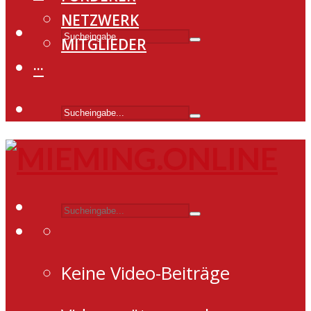
NETZWERK
MITGLIEDER
···
Keine Video-Beiträge