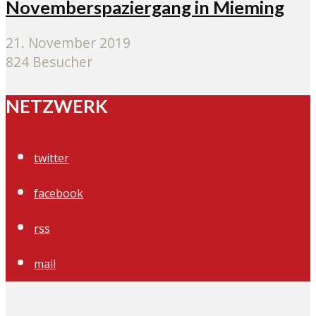
Novemberspaziergang in Mieming
21. November 2019
824 Besucher
NETZWERK
twitter
facebook
rss
mail