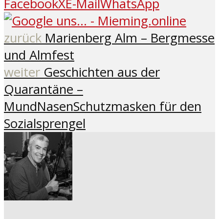
Facebook
X
E-Mail
WhatsApp
zurück
Marienberg Alm – Bergmesse
und Almfest
weiter
Geschichten aus der
Quarantäne –
MundNasenSchutzmasken für den
Sozialsprengel