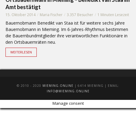
Amt bestätigt
15. Oktober 2014
Maria Fischer
3.357 Besucher
1 Minuten Lesezeit
Bauernobmann Benedikt van Staa ist für weitere sechs Jahre
Bauernobmann in Mieming. Im 6-Jahres-Rhythmus bestimmen
die Bauernbundmitglieder ihre verantwortlichen Funktionäre in
den Ortsbauernräten neu.
WEITERLESEN
© 2010 - 2020
MIEMING.ONLINE
| 6414 MIEMING | EMAIL:
INFO@MIEMING.ONLINE
Manage consent