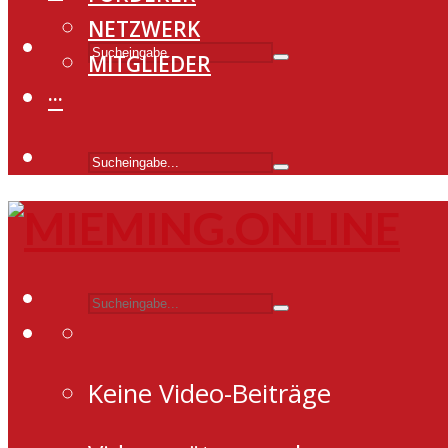
NETZWERK
MITGLIEDER
···
Keine Video-Beiträge