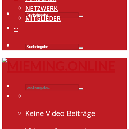
NETZWERK
MITGLIEDER
···
Keine Video-Beiträge