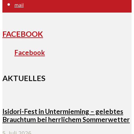
mail
FACEBOOK
Facebook
AKTUELLES
Isidori-Fest in Untermieming – gelebtes
Brauchtum bei herrlichem Sommerwetter
5. Juli 2026