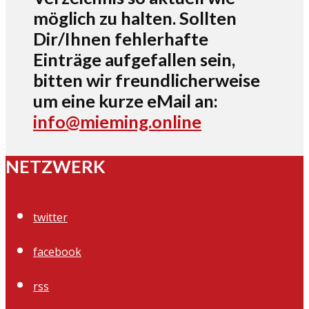
möglich zu halten. Sollten
Dir/Ihnen fehlerhafte
Einträge aufgefallen sein,
bitten wir freundlicherweise
um eine kurze eMail an:
info@mieming.online
NETZWERK
twitter
facebook
rss