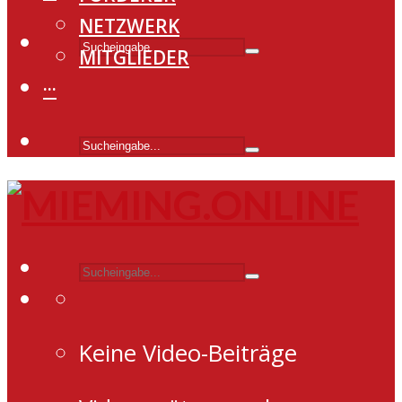
NETZWERK
MITGLIEDER
···
Keine Video-Beiträge