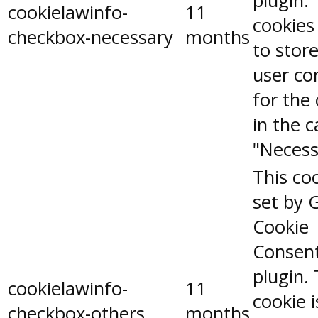
plugin.
cookielawinfo-
11
cookies
checkbox-necessary
months
to stor
user co
for the
in the 
"Necess
This coo
set by 
Cookie
Consen
plugin.
cookielawinfo-
11
cookie 
checkbox-others
months