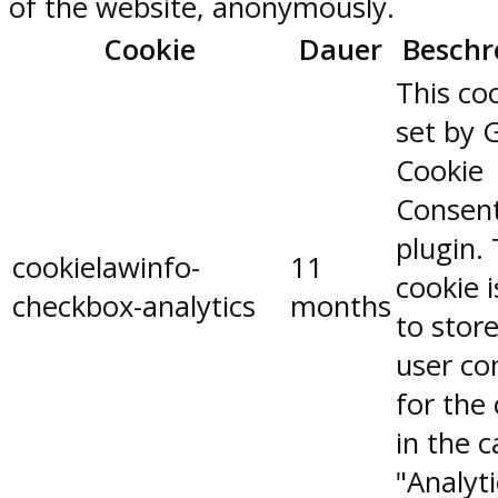
of the website, anonymously.
Cookie
Dauer
Beschr
This coo
set by 
Cookie
Consen
plugin.
cookielawinfo-
11
cookie 
checkbox-analytics
months
to stor
user co
for the
in the 
"Analyti