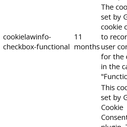
The coo
set by 
cookie 
cookielawinfo-
11
to reco
checkbox-functional
months
user co
for the
in the 
"Functio
This coo
set by 
Cookie
Consen