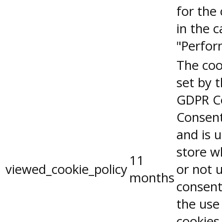
for the
in the 
"Perfor
The coo
set by 
GDPR C
Consent
and is 
store w
11
viewed_cookie_policy
or not 
months
consent
the use
cookies.