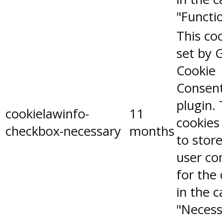
"Functio
This coo
set by 
Cookie
Consen
plugin.
cookielawinfo-
11
cookies
checkbox-necessary
months
to stor
user co
for the
in the 
"Necess