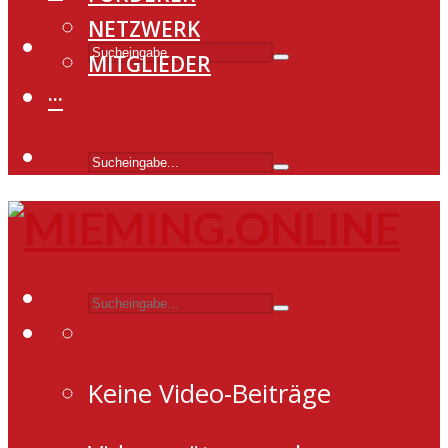
NETZWERK
MITGLIEDER
···
Keine Video-Beiträge