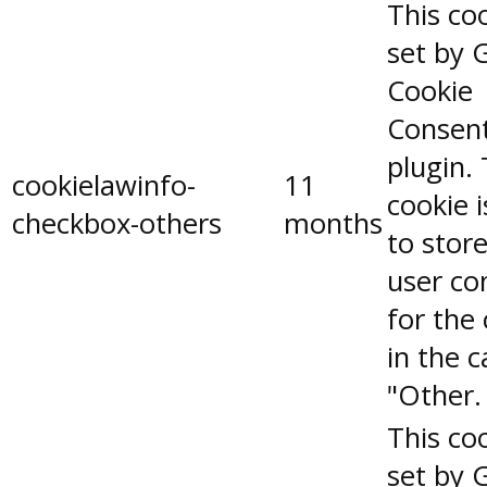
This coo
set by 
Cookie
Consen
plugin.
cookielawinfo-
11
cookie 
checkbox-others
months
to stor
user co
for the
in the 
"Other.
This coo
set by 