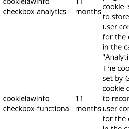
cookielawinfo-
11
cookie 
checkbox-analytics
months
to stor
user co
for the
in the 
"Analyti
The coo
set by 
cookie 
cookielawinfo-
11
to reco
checkbox-functional
months
user co
for the
in the 