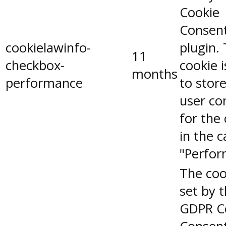
Cookie
Consen
cookielawinfo-
plugin.
11
checkbox-
cookie 
months
performance
to stor
user co
for the
in the 
"Perfor
The coo
set by 
GDPR C