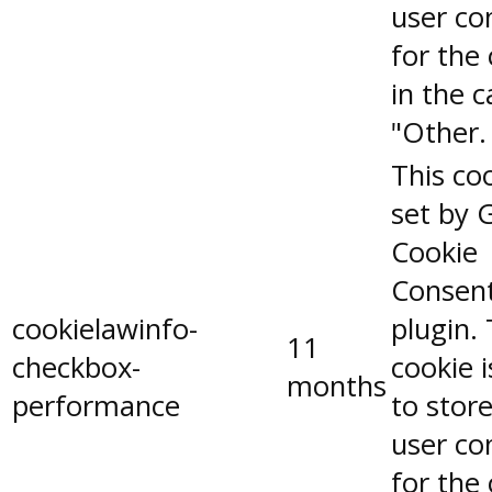
user co
for the
in the 
"Other.
This coo
set by 
Cookie
Consen
cookielawinfo-
plugin.
11
checkbox-
cookie 
months
performance
to stor
user co
for the