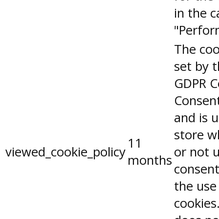
in the 
"Perfor
The coo
set by 
GDPR C
Consent
and is 
store w
11
viewed_cookie_policy
or not 
months
consent
the use
cookies.