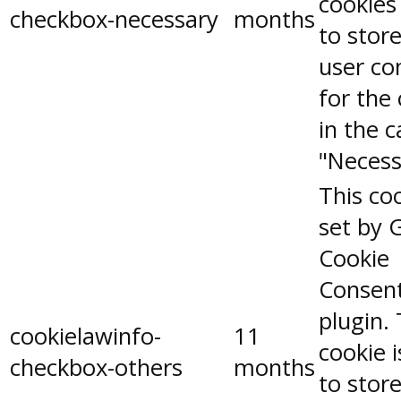
cookies
checkbox-necessary
months
to stor
user co
for the
in the 
"Necess
This coo
set by 
Cookie
Consen
plugin.
cookielawinfo-
11
cookie 
checkbox-others
months
to stor