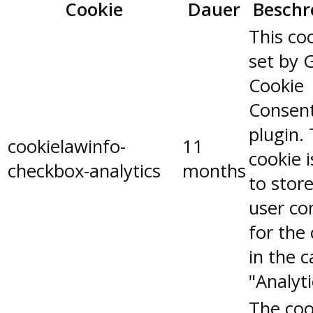
Cookie
Dauer
Beschr
This coo
set by 
Cookie
Consen
plugin.
cookielawinfo-
11
cookie 
checkbox-analytics
months
to stor
user co
for the
in the 
"Analyti
The coo