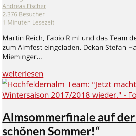
Andreas Fischer
2.376 Besucher
1 Minuten Lesezeit
Martin Reich, Fabio Riml und das Team d
zum Almfest eingeladen. Dekan Stefan Hau
Mieminger...
weiterlesen
Almsommerfinale auf der 
schönen Sommer!“