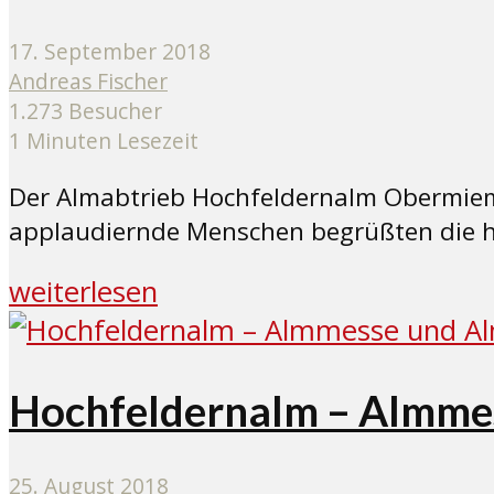
17. September 2018
Andreas Fischer
1.273 Besucher
1 Minuten Lesezeit
Der Almabtrieb Hochfeldernalm Obermiemi
applaudiernde Menschen begrüßten die h
weiterlesen
Hochfeldernalm – Almmes
25. August 2018