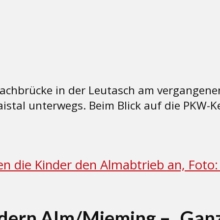
zbachbrücke in der Leutasch am vergangen
aistal unterwegs. Beim Blick auf die PKW-
dern Alm/Mieming – „Ganz