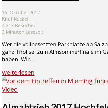
16. Oktober 2017
Knut Kuckel
4.213 Besucher
3 Minuten Lesezeit
Wer die vollbesetzten Parkplätze ab Sal
ganz Tirol sei zum Almsommerfinale im G
haben. Wir...
weiterlesen
Video
Almabtrieb 2017 Hochfel