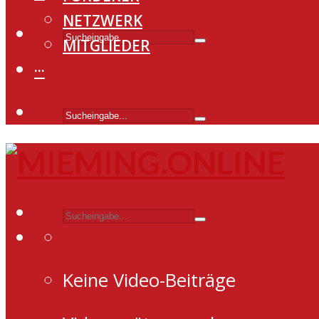
NETZWERK
MITGLIEDER
···
Keine Video-Beiträge