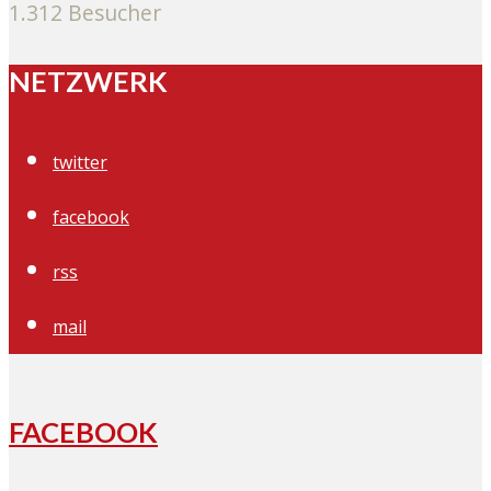
1.312 Besucher
NETZWERK
twitter
facebook
rss
mail
FACEBOOK