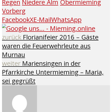
Regen
Niedere Alm
Obermieming
Vorberg
Facebook
X
E-Mail
WhatsApp
zurück
Florianifeier 2016 – Gäste
waren die Feuerwehrleute aus
Murnau
weiter
Mariensingen in der
Pfarrkirche Untermieming – Maria,
sei gegrüßt