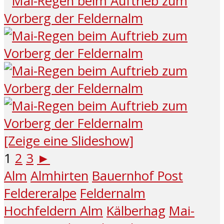
[Zeige eine Slideshow]
1
2
3
►
Alm
Almhirten
Bauernhof Post
Feldereralpe
Feldernalm
Hochfeldern Alm
Kälberhag
Mai-