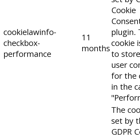
Cookie
Consen
cookielawinfo-
plugin.
11
checkbox-
cookie 
months
performance
to stor
user co
for the
in the 
"Perfor
The coo
set by 
GDPR C