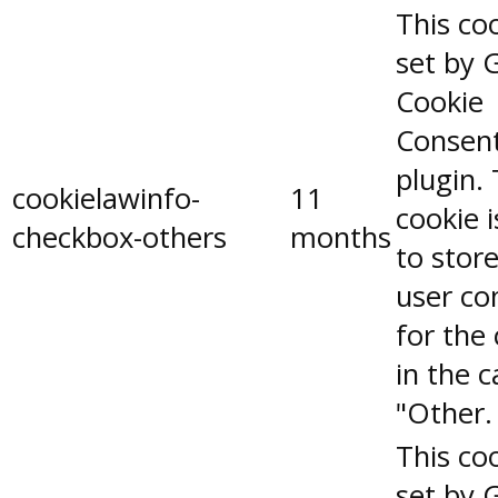
This coo
set by 
Cookie
Consen
plugin.
cookielawinfo-
11
cookie 
checkbox-others
months
to stor
user co
for the
in the 
"Other.
This coo
set by 