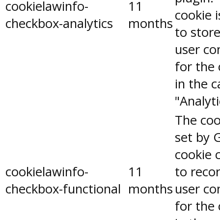
cookielawinfo-
11
cookie 
checkbox-analytics
months
to stor
user co
for the
in the 
"Analyti
The coo
set by 
cookie 
cookielawinfo-
11
to reco
checkbox-functional
months
user co
for the