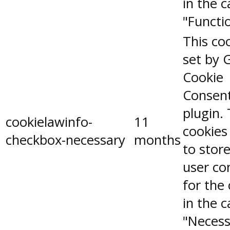
in the 
"Functio
This coo
set by 
Cookie
Consen
plugin.
cookielawinfo-
11
cookies
checkbox-necessary
months
to stor
user co
for the
in the 
"Necess