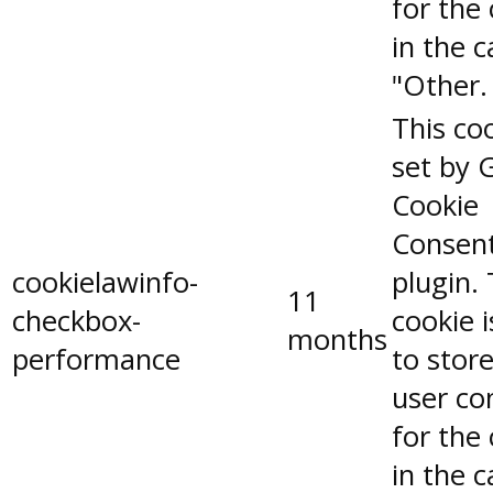
for the
in the 
"Other.
This coo
set by 
Cookie
Consen
cookielawinfo-
plugin.
11
checkbox-
cookie 
months
performance
to stor
user co
for the
in the 