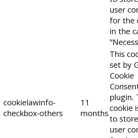
user co
for the
in the 
"Necess
This coo
set by 
Cookie
Consen
plugin.
cookielawinfo-
11
cookie 
checkbox-others
months
to stor
user co