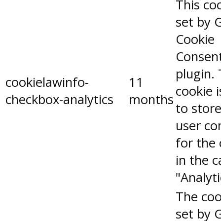
This coo
set by 
Cookie
Consen
plugin.
cookielawinfo-
11
cookie 
checkbox-analytics
months
to stor
user co
for the
in the 
"Analyti
The coo
set by 