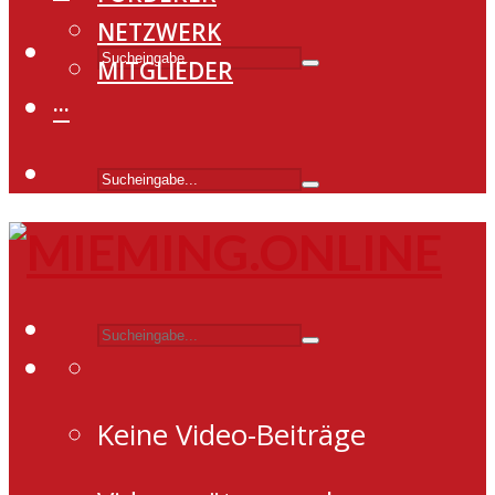
NETZWERK
MITGLIEDER
···
Keine Video-Beiträge