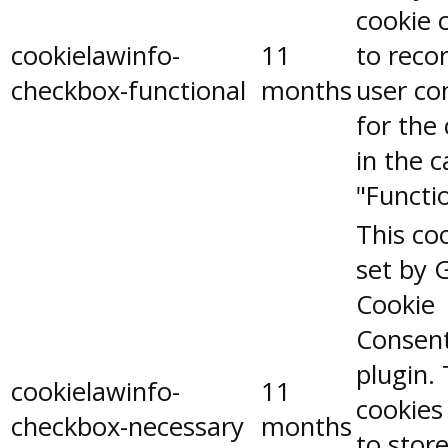
cookie 
cookielawinfo-
11
to reco
checkbox-functional
months
user co
for the
in the 
"Functio
This coo
set by 
Cookie
Consen
plugin.
cookielawinfo-
11
cookies
checkbox-necessary
months
to stor