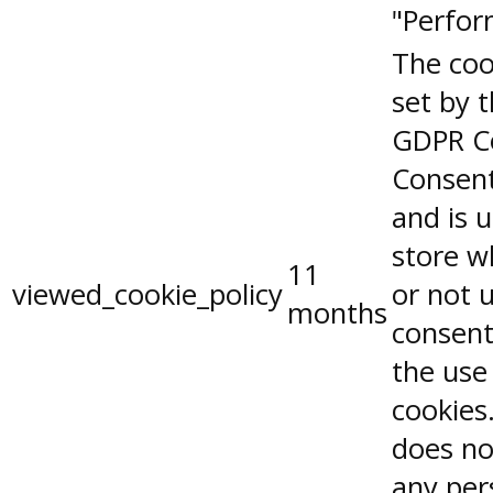
"Perfor
The coo
set by 
GDPR C
Consent
and is 
store w
11
viewed_cookie_policy
or not 
months
consent
the use
cookies.
does no
any per