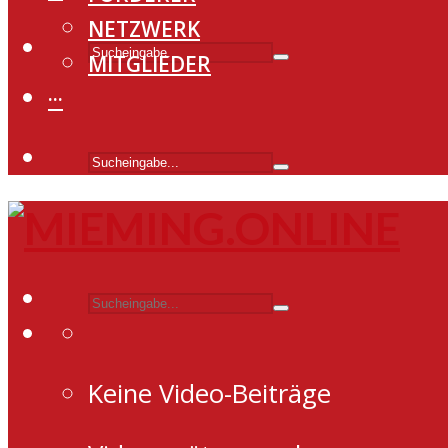
NETZWERK
MITGLIEDER
···
Keine Video-Beiträge