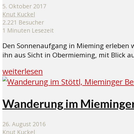
5. Oktober 2017
Knut Kuckel
2.221 Besucher
1 Minuten Lesezeit
Den Sonnenaufgang in Mieming erleben wir 
ihn aus Sicht in Obermieming, mit Blick 
weiterlesen
Wanderung im Mieminger
26. August 2016
Knut Kuckel