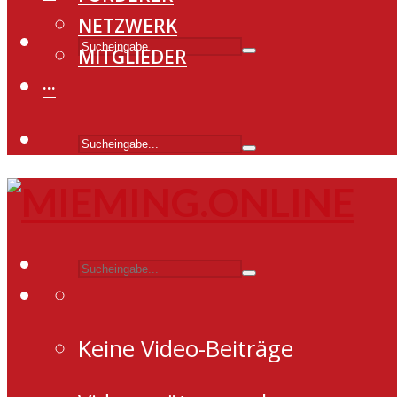
NETZWERK
MITGLIEDER
···
Keine Video-Beiträge