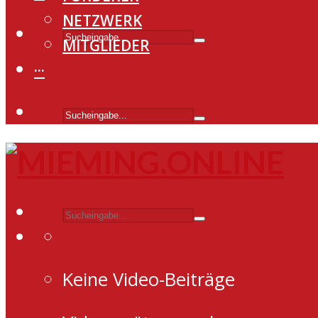
NETZWERK
MITGLIEDER
···
Keine Video-Beiträge