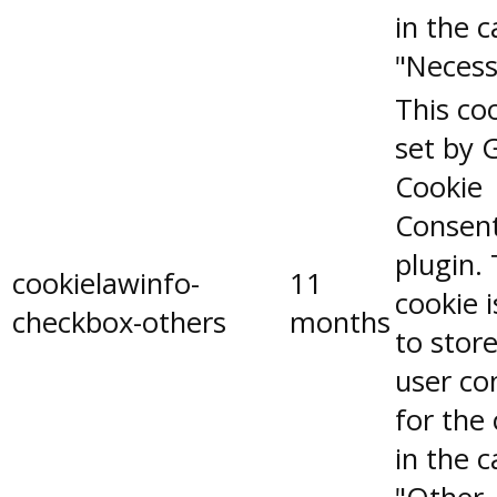
in the 
"Necess
This coo
set by 
Cookie
Consen
plugin.
cookielawinfo-
11
cookie 
checkbox-others
months
to stor
user co
for the
in the 