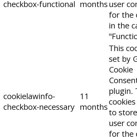
checkbox-functional
months
user co
for the
in the 
"Functio
This coo
set by 
Cookie
Consen
plugin.
cookielawinfo-
11
cookies
checkbox-necessary
months
to stor
user co
for the