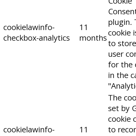
Cookie
Consen
plugin.
cookielawinfo-
11
cookie 
checkbox-analytics
months
to stor
user co
for the
in the 
"Analyti
The coo
set by 
cookie 
cookielawinfo-
11
to reco