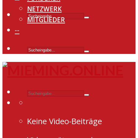
NETZWERK
MITGLIEDER
···
Keine Video-Beiträge