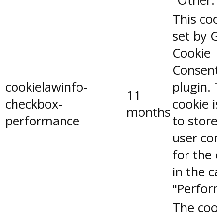
"Other.
This coo
set by 
Cookie
Consen
cookielawinfo-
plugin.
11
checkbox-
cookie 
months
performance
to stor
user co
for the
in the 
"Perfor
The coo