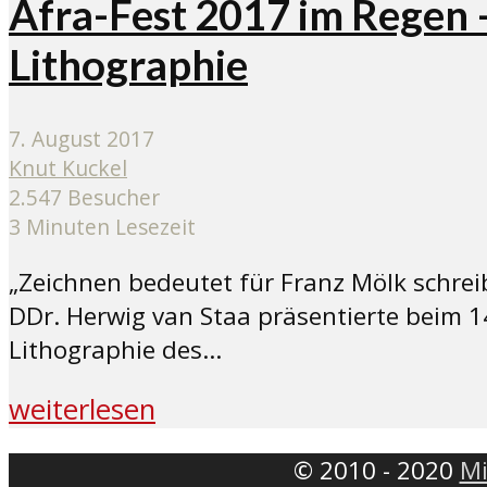
Afra-Fest 2017 im Regen –
Lithographie
7. August 2017
Knut Kuckel
2.547 Besucher
3 Minuten Lesezeit
„Zeichnen bedeutet für Franz Mölk schrei
DDr. Herwig van Staa präsentierte beim 1
Lithographie des...
weiterlesen
© 2010 - 2020
Mi