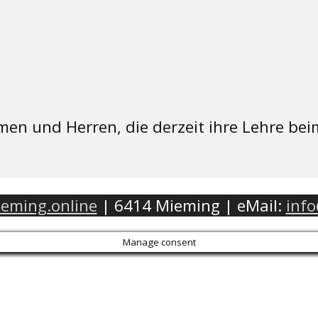
en und Herren, die derzeit ihre Lehre bei
eming.online
| 6414 Mieming | eMail:
inf
Manage consent