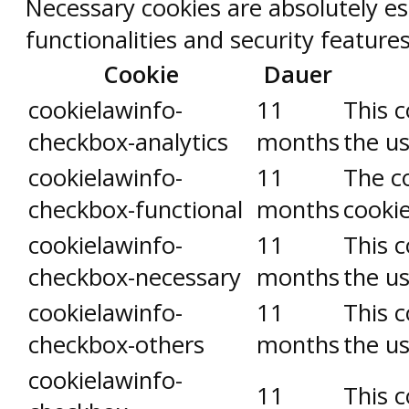
Necessary cookies are absolutely es
functionalities and security featur
Cookie
Dauer
cookielawinfo-
11
This c
checkbox-analytics
months
the us
cookielawinfo-
11
The co
checkbox-functional
months
cookie
cookielawinfo-
11
This c
checkbox-necessary
months
the us
cookielawinfo-
11
This c
checkbox-others
months
the us
cookielawinfo-
11
This c