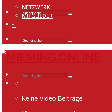
NETZWERK
MITGLIEDER
···
Keine Video-Beiträge