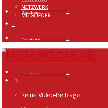
NETZWERK
MITGLIEDER
···
Keine Video-Beiträge