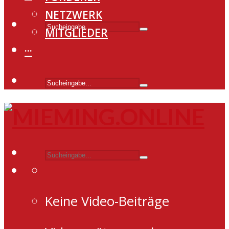
NETZWERK
MITGLIEDER
···
Keine Video-Beiträge