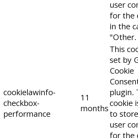
user co
for the
in the 
"Other.
This coo
set by 
Cookie
Consen
cookielawinfo-
plugin.
11
checkbox-
cookie 
months
performance
to stor
user co
for the