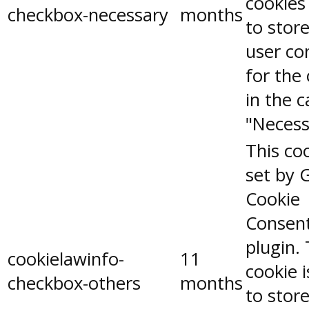
cookies
checkbox-necessary
months
to stor
user co
for the
in the 
"Necess
This coo
set by 
Cookie
Consen
plugin.
cookielawinfo-
11
cookie 
checkbox-others
months
to stor