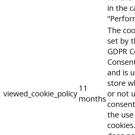
in the 
"Perfor
The coo
set by 
GDPR C
Consent
and is 
store w
11
viewed_cookie_policy
or not 
months
consent
the use
cookies.