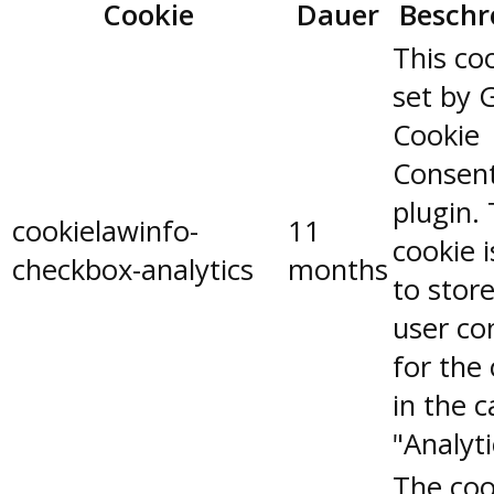
Cookie
Dauer
Beschr
This coo
set by 
Cookie
Consen
plugin.
cookielawinfo-
11
cookie 
checkbox-analytics
months
to stor
user co
for the
in the 
"Analyti
The coo