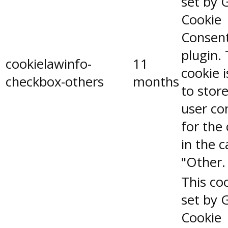
set by 
Cookie
Consen
plugin.
cookielawinfo-
11
cookie 
checkbox-others
months
to stor
user co
for the
in the 
"Other.
This coo
set by 
Cookie