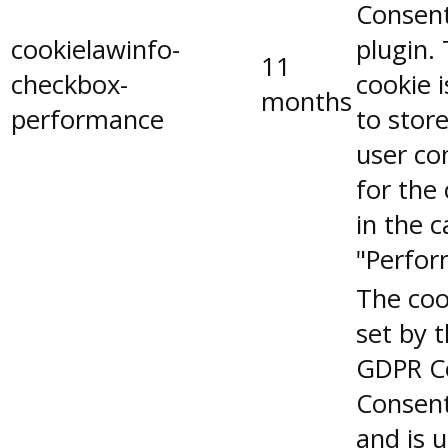
Consen
cookielawinfo-
plugin.
11
checkbox-
cookie 
months
performance
to stor
user co
for the
in the 
"Perfor
The coo
set by 
GDPR C
Consent
and is 