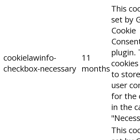
This coo
set by 
Cookie
Consen
plugin.
cookielawinfo-
11
cookies
checkbox-necessary
months
to stor
user co
for the
in the 
"Necess
This coo