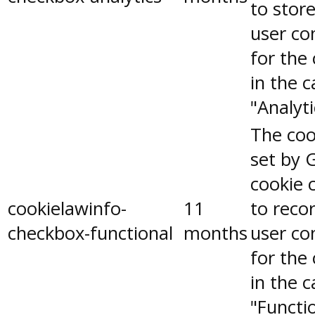
to stor
user co
for the
in the 
"Analyti
The coo
set by 
cookie 
cookielawinfo-
11
to reco
checkbox-functional
months
user co
for the
in the 
"Functio