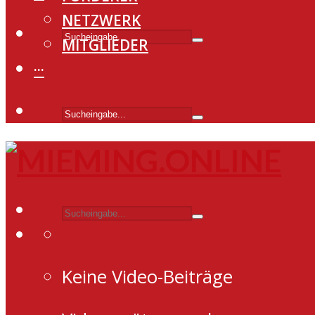
NETZWERK
MITGLIEDER
···
Keine Video-Beiträge