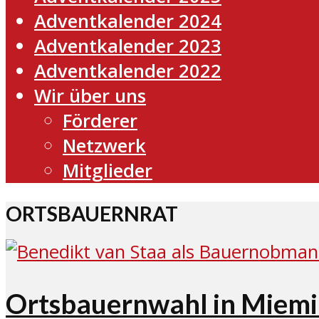
Adventkalender 2024
Adventkalender 2023
Adventkalender 2022
Wir über uns
Förderer
Netzwerk
Mitglieder
ORTSBAUERNRAT
Ortsbauernwahl in Miemin