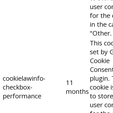
user co
for the
in the 
"Other.
This coo
set by 
Cookie
Consen
cookielawinfo-
plugin.
11
checkbox-
cookie 
months
performance
to stor
user co