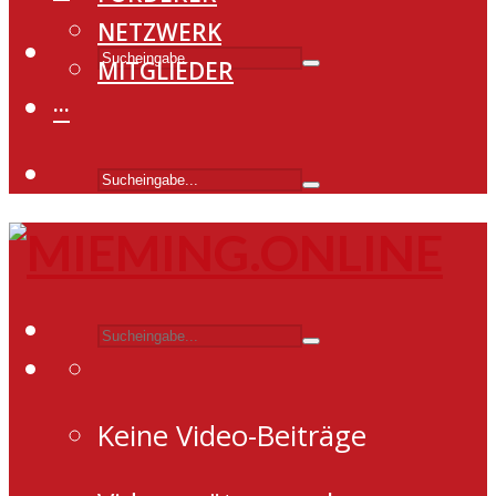
NETZWERK
MITGLIEDER
···
Keine Video-Beiträge