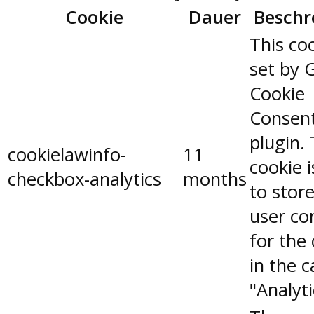
Cookie
Dauer
Beschr
This coo
set by 
Cookie
Consen
plugin.
cookielawinfo-
11
cookie 
checkbox-analytics
months
to stor
user co
for the
in the 
"Analyti