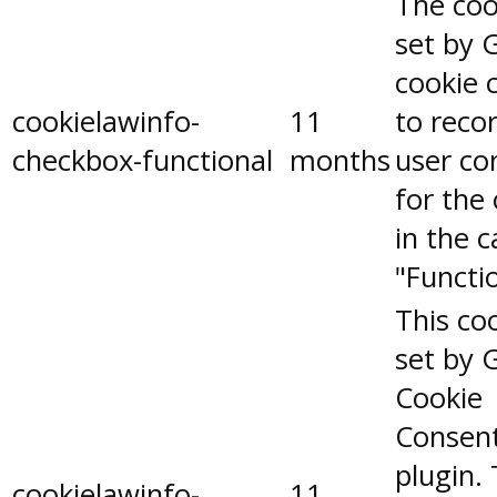
The coo
set by 
cookie 
cookielawinfo-
11
to reco
checkbox-functional
months
user co
for the
in the 
"Functio
This coo
set by 
Cookie
Consen
plugin.
cookielawinfo-
11