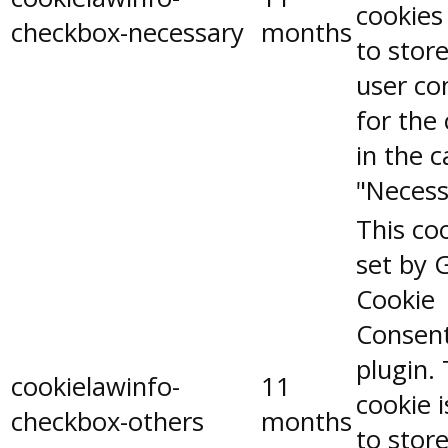
cookies
checkbox-necessary
months
to stor
user co
for the
in the 
"Necess
This coo
set by 
Cookie
Consen
plugin.
cookielawinfo-
11
cookie 
checkbox-others
months
to stor