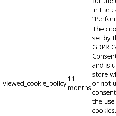
for the
in the 
"Perfor
The coo
set by 
GDPR C
Consent
and is 
store w
11
viewed_cookie_policy
or not 
months
consent
the use
cookies.