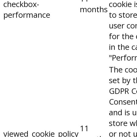
checkbox-
cookie 
months
performance
to stor
user co
for the
in the 
"Perfor
The coo
set by 
GDPR C
Consent
and is 
store w
11
viewed_cookie_policy
or not 