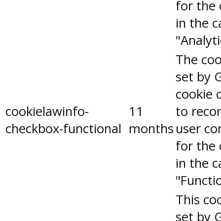
for the
in the 
"Analyti
The coo
set by 
cookie 
cookielawinfo-
11
to reco
checkbox-functional
months
user co
for the
in the 
"Functio
This coo
set by 