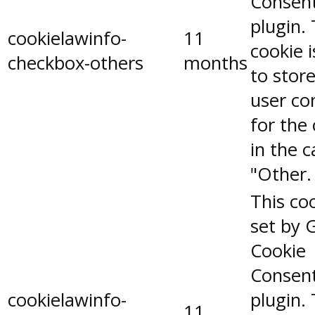
Consen
plugin.
cookielawinfo-
11
cookie 
checkbox-others
months
to stor
user co
for the
in the 
"Other.
This coo
set by 
Cookie
Consen
cookielawinfo-
plugin.
11