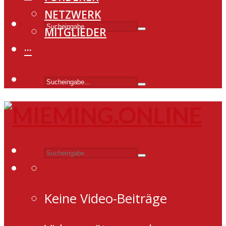
NETZWERK
MITGLIEDER
···
Keine Video-Beiträge