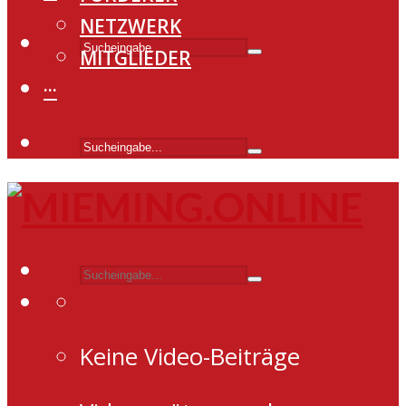
NETZWERK
MITGLIEDER
···
Keine Video-Beiträge