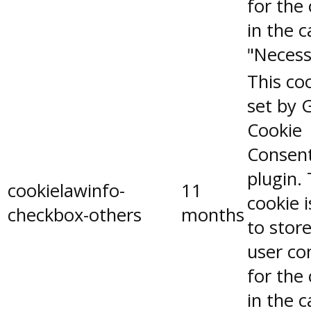
for the
in the 
"Necess
This coo
set by 
Cookie
Consen
plugin.
cookielawinfo-
11
cookie 
checkbox-others
months
to stor
user co
for the
in the 