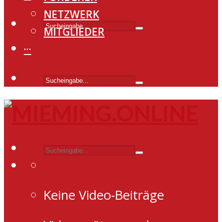
NETZWERK
MITGLIEDER
···
Keine Video-Beiträge