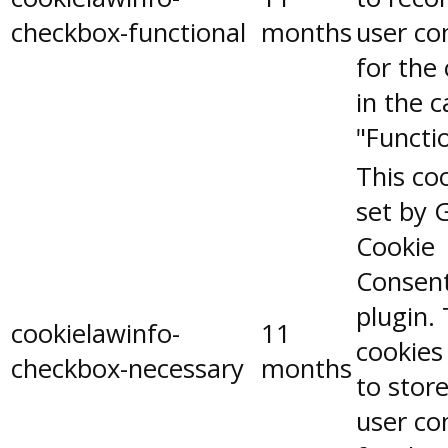
checkbox-functional
months
user co
for the
in the 
"Functio
This coo
set by 
Cookie
Consen
plugin.
cookielawinfo-
11
cookies
checkbox-necessary
months
to stor
user co