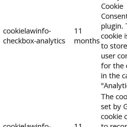
Cookie
Consen
plugin.
cookielawinfo-
11
cookie 
checkbox-analytics
months
to stor
user co
for the
in the 
"Analyti
The coo
set by 
cookie 
cookielawinfo-
11
to reco