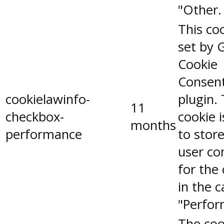
"Other.
This coo
set by 
Cookie
Consen
cookielawinfo-
plugin.
11
checkbox-
cookie 
months
performance
to stor
user co
for the
in the 
"Perfor
The coo