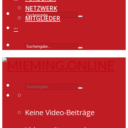
NETZWERK
MITGLIEDER
···
Keine Video-Beiträge