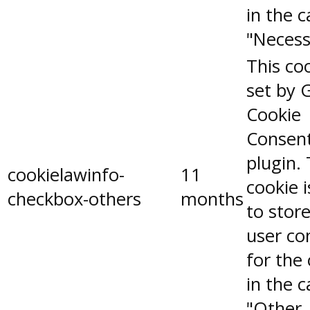
in the 
"Necess
This coo
set by 
Cookie
Consen
plugin.
cookielawinfo-
11
cookie 
checkbox-others
months
to stor
user co
for the
in the 
"Other.