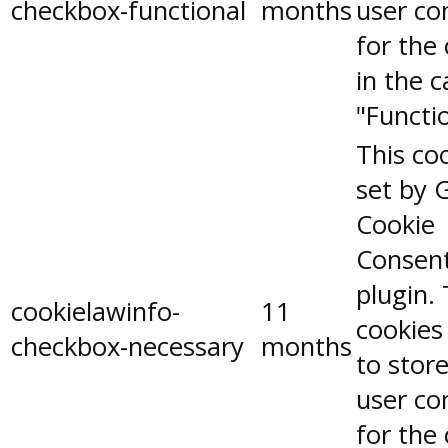
checkbox-functional
months
user co
for the
in the 
"Functio
This coo
set by 
Cookie
Consen
plugin.
cookielawinfo-
11
cookies
checkbox-necessary
months
to stor
user co
for the