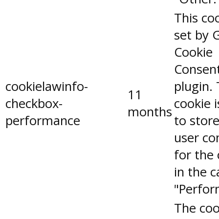
This coo
set by 
Cookie
Consen
cookielawinfo-
plugin.
11
checkbox-
cookie 
months
performance
to stor
user co
for the
in the 
"Perfor
The coo