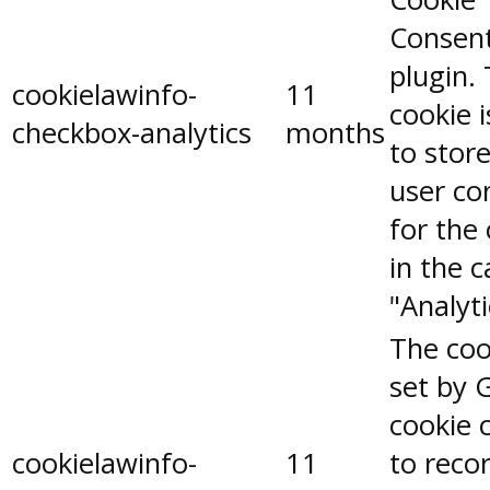
Consen
plugin.
cookielawinfo-
11
cookie 
checkbox-analytics
months
to stor
user co
for the
in the 
"Analyti
The coo
set by 
cookie 
cookielawinfo-
11
to reco